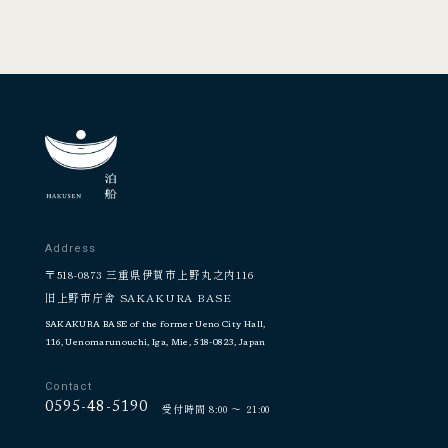
Address
〒518-0873 三重県伊賀市上野丸之内116
旧上野市庁舎 SAKAKURA BASE
SAKAKURA BASE of the former Ueno City Hall,
116, Uenomarunouchi, Iga, Mie, 518-0823, Japan
Contact
受付時間 8:00 ～ 21:00
0595-48-5190