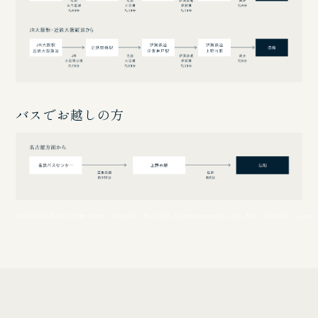
バスでお越しの方
SAKAKURA BASE of the former Ueno City Hall, 116, Uenomarunouchi, Iga, Mie, 518-0823, Japan